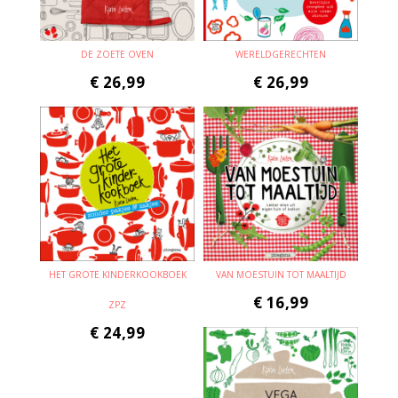
DE ZOETE OVEN
WERELDGERECHTEN
€
26,99
€
26,99
HET GROTE KINDERKOOKBOEK
VAN MOESTUIN TOT MAALTIJD
€
16,99
ZPZ
€
24,99