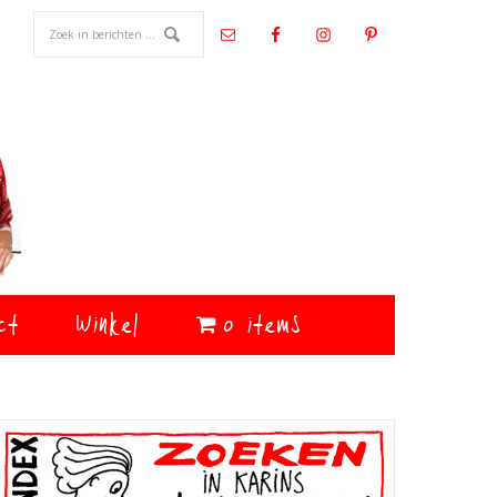
ct
Winkel
0 items
Primaire
Sidebar