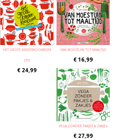
HET GROTE KINDERKOOKBOEK
VAN MOESTUIN TOT MAALTIJD
€
16,99
ZPZ
€
24,99
VEGA ZÓNDER PAKJES & ZAKJES
€
27,99