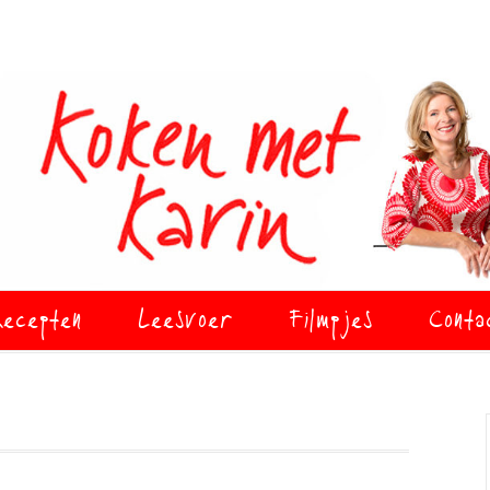
ecepten
Leesvoer
Filmpjes
Conta