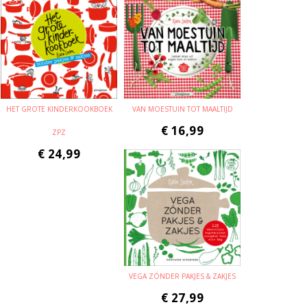
HET GROTE KINDERKOOKBOEK
VAN MOESTUIN TOT MAALTIJD
€
16,99
ZPZ
€
24,99
VEGA ZÓNDER PAKJES & ZAKJES
€
27,99