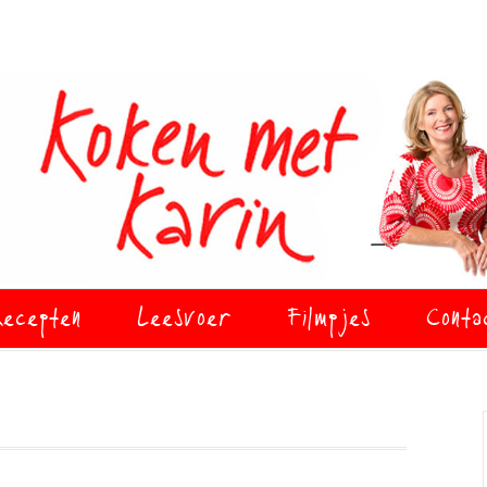
ecepten
Leesvoer
Filmpjes
Conta