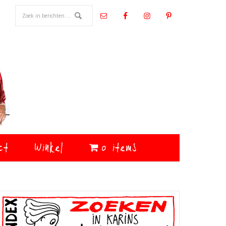
ct
Winkel
0 items
Primaire
Sidebar