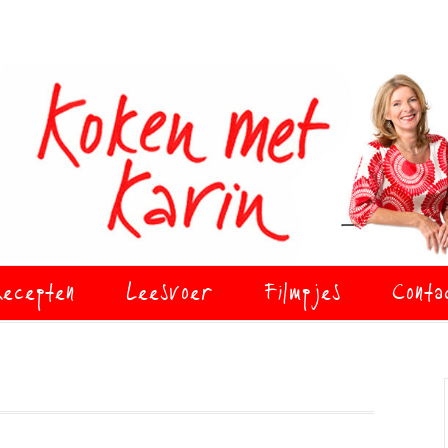
ecepten
Leesvoer
Filmpjes
Conta