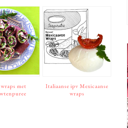
nwraps met
Italiaanse ipv Mexicaanse
wtenpuree
wraps