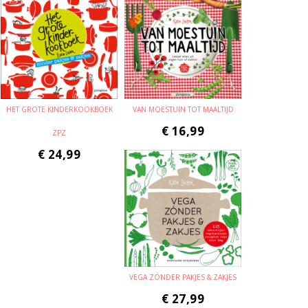
HET GROTE KINDERKOOKBOEK
VAN MOESTUIN TOT MAALTIJD
€
16,99
ZPZ
€
24,99
VEGA ZÓNDER PAKJES & ZAKJES
€
27,99