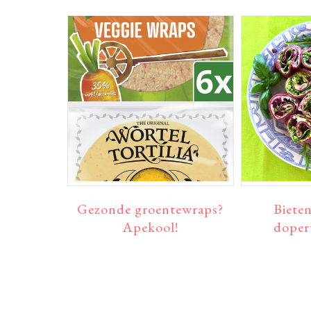
Gezonde groentewraps?
Biete
Apekool!
doper