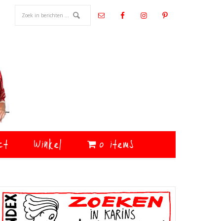
ct
Winkel
0 items
Primaire
Sidebar