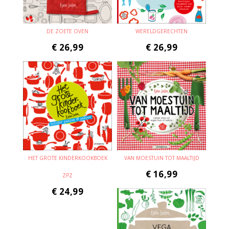
DE ZOETE OVEN
WERELDGERECHTEN
€
26,99
€
26,99
HET GROTE KINDERKOOKBOEK
VAN MOESTUIN TOT MAALTIJD
€
16,99
ZPZ
€
24,99