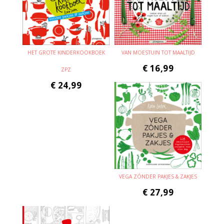
HET GROTE KINDERKOOKBOEK
VAN MOESTUIN TOT MAALTIJD
€
16,99
ZPZ
€
24,99
VEGA ZÓNDER PAKJES & ZAKJES
€
27,99