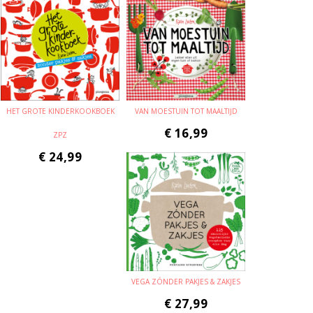
HET GROTE KINDERKOOKBOEK
VAN MOESTUIN TOT MAALTIJD
€
16,99
ZPZ
€
24,99
VEGA ZÓNDER PAKJES & ZAKJES
€
27,99