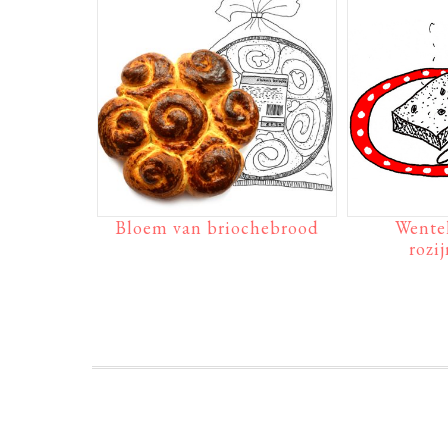
Bloem van briochebrood
Wentel
rozi