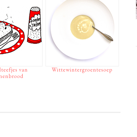
teefjes van
Wittewintergroentesoep
jnenbrood