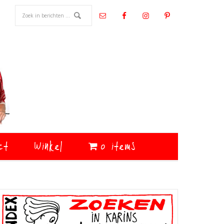
ct
Winkel
0 items
Primaire
Sidebar