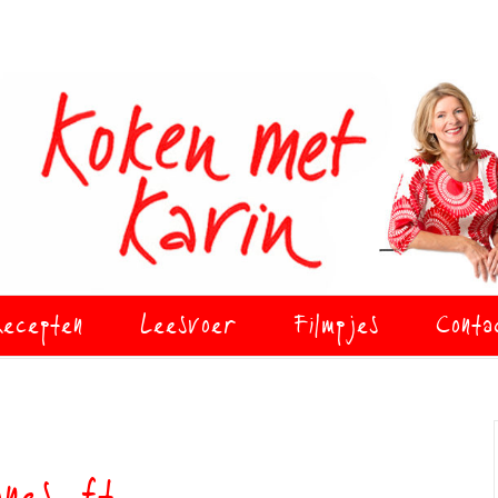
ecepten
Leesvoer
Filmpjes
Conta