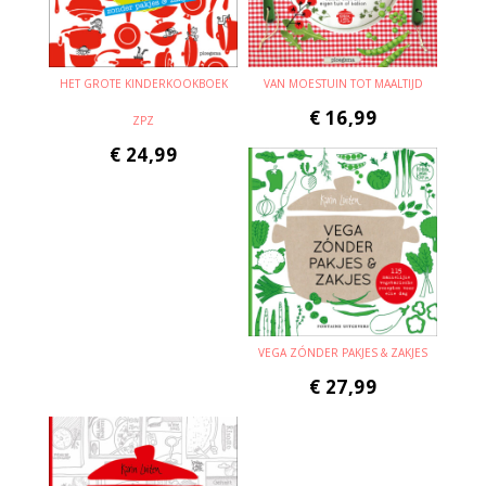
HET GROTE KINDERKOOKBOEK
VAN MOESTUIN TOT MAALTIJD
€
16,99
ZPZ
€
24,99
VEGA ZÓNDER PAKJES & ZAKJES
€
27,99