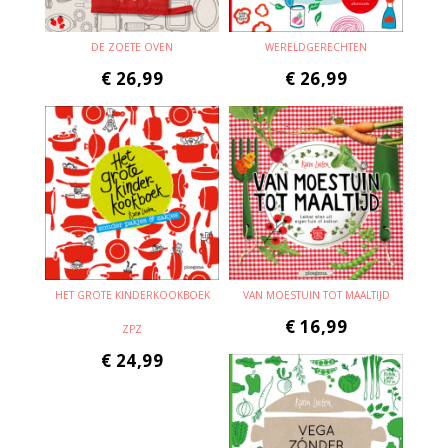
DE ZOETE OVEN
WERELDGERECHTEN
€
26,99
€
26,99
HET GROTE KINDERKOOKBOEK
VAN MOESTUIN TOT MAALTIJD
€
16,99
ZPZ
€
24,99