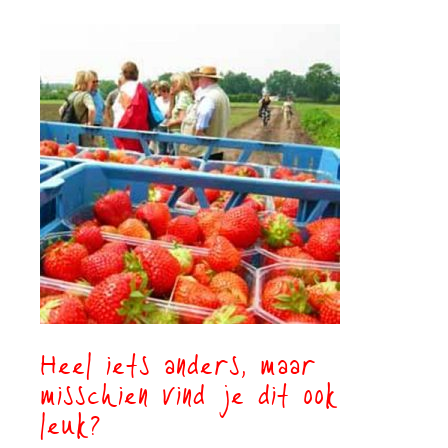
Heel iets anders, maar
misschien vind je dit ook
leuk?