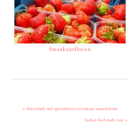
Smaakaardbeien
Vorig
« Pastasalade met sperziebonen en tomaat-amandelsaus
bericht:
Volgend
Indian food made easy »
bericht: