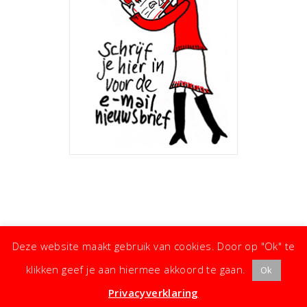
Deze website maakt gebruik van cookies. Door op "Ok" te
klikken geef je aan hiermee akkoord te gaan.
Ok
· ©
Copyright
·
Koken met Karin
· Kleine moeite, groot effect ·
Privacyverklaring
·
Privacyverklaring