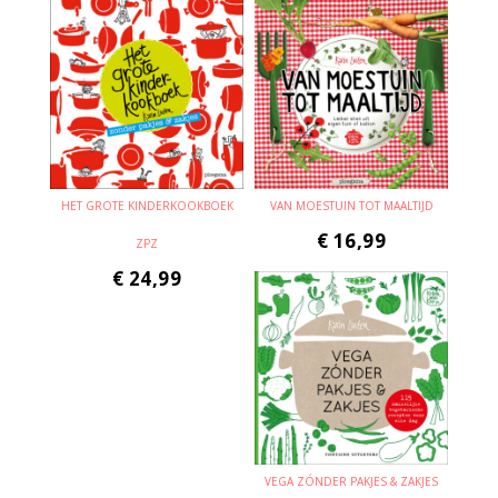
HET GROTE KINDERKOOKBOEK
VAN MOESTUIN TOT MAALTIJD
€
16,99
ZPZ
€
24,99
VEGA ZÓNDER PAKJES & ZAKJES