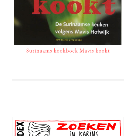
Surinaams kookboek Mavis kookt
Primaire
Sidebar