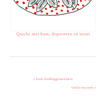
Quiche met ham, doperwten en munt
Vorig
« Einde foodbloggersmarathon
bericht:
Volgend
Griekse macaroni »
bericht: