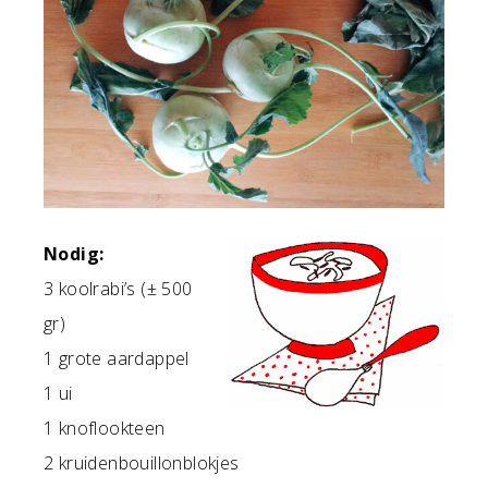
Nodig:
3 koolrabi’s (± 500
gr)
1 grote aardappel
1 ui
1 knoflookteen
2 kruidenbouillonblokjes