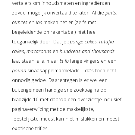
vertalers om inhoudsmaten en ingrediënten
zoveel mogelijk onvertaald te laten. Al die
pints
,
ounces
en
lbs
maken het er (zelfs met
begeleidende omrekentabel) niet heel
toegankelijk door. Dat je
sponge cakes
,
ratafia
cakes
,
macaroons
en
hundreds and thousands
laat staan, alla, maar ½
lb
lange vingers en een
pound
sinaasappelmarmelade – da’s toch echt
onnodig gedoe. Daarentegen is er wel een
buitengemeen handige snelzoekpagina op
bladzijde 10 met daarop een overzichtje inclusief
paginaverwijzing met de makkelijkste,
feestelijkste, meest kan-niet-mislukken en meest
exotische trifles.