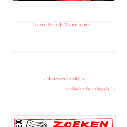
Great British Menu serie 4
Vorig
« Als eten even moeilijk is
bericht:
Volgend
Kookboek 2: the making of (1) »
bericht:
Primaire