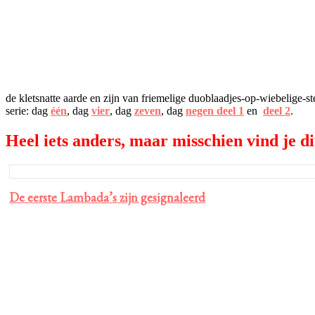
de kletsnatte aarde en zijn van friemelige duoblaadjes-op-wiebelige-
serie: dag
één
, dag
vier
, dag
zeven
, dag
negen deel 1
en
deel 2
.
Heel iets anders, maar misschien vind je di
De eerste Lambada’s zijn gesignaleerd
Primaire
Sidebar