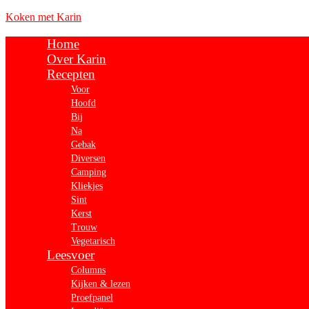
Koken met Karin
Home
Over Karin
Recepten
Voor
Hoofd
Bij
Na
Gebak
Diversen
Camping
Kliekjes
Sint
Kerst
Trouw
Vegetarisch
Leesvoer
Columns
Kijken & lezen
Proefpanel