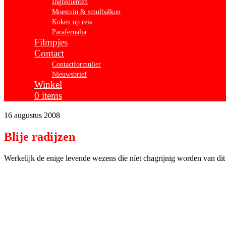
Ingrediënten
Moestuin & smulbalkon
Koken op reis
Parafernalia
Filmpjes
Contact
Contactformulier
Nieuwsbrief
Winkel
0 items
16 augustus 2008
Blije radijzen
Werkelijk de enige levende wezens die níet chagrijnig worden van dit 