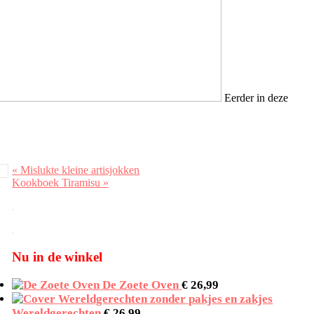
Eerder in deze
Vorig
« Mislukte kleine artisjokken
bericht:
Volgend
Kookboek Tiramisu »
bericht:
Nu in de winkel
De Zoete Oven
€
26,99
Wereldgerechten
€
26,99