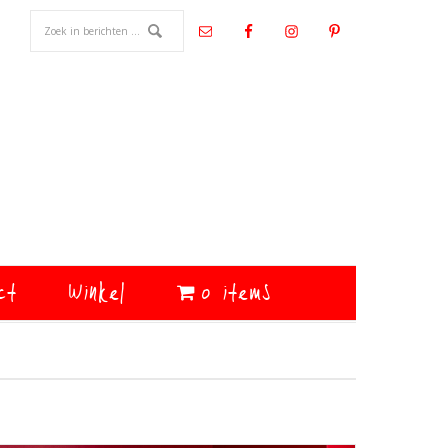
ct
Winkel
0 items
Primaire
Sidebar