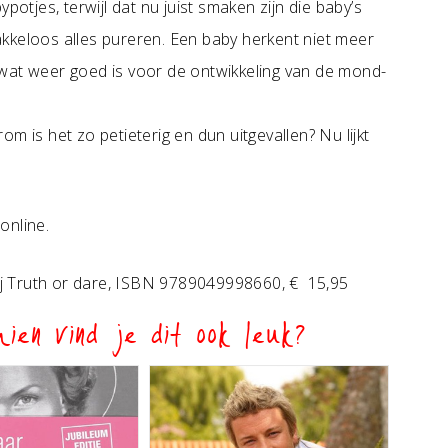
potjes, terwijl dat nu juist smaken zijn die baby’s
klakkeloos alles pureren. Een baby herkent niet meer
n, wat weer goed is voor de ontwikkeling van de mond-
m is het zo petieterig en dun uitgevallen? Nu lijkt
online.
rij Truth or dare, ISBN 9789049998660, € 15,95
ien vind je dit ook leuk?