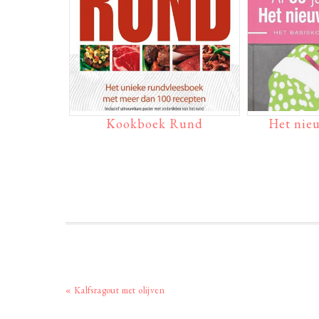
Kookboek Rund
Het nie
Vorig
« Kalfsragout met olijven
bericht: