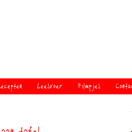
ecepten
Leesvoer
Filmpjes
Conta