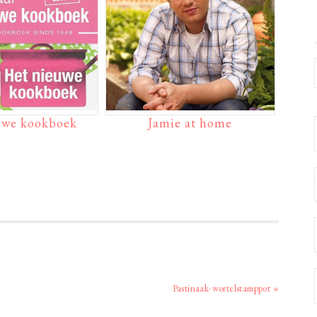
uwe kookboek
Jamie at home
Volgend
Pastinaak-wortelstamppot »
bericht: