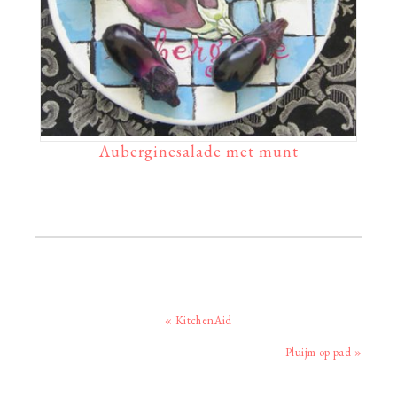
Auberginesalade met munt
Vorig
« KitchenAid
bericht:
Volgend
Pluijm op pad »
bericht: