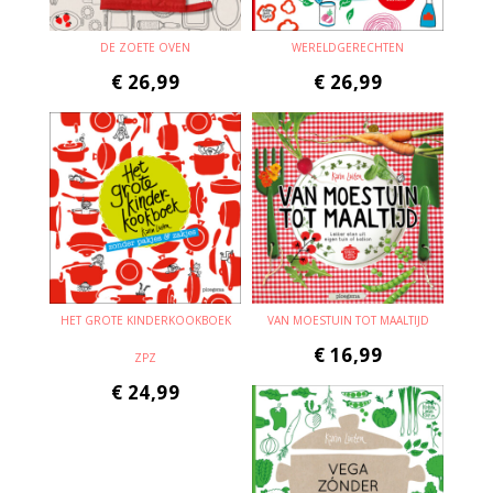
DE ZOETE OVEN
WERELDGERECHTEN
€
26,99
€
26,99
HET GROTE KINDERKOOKBOEK
VAN MOESTUIN TOT MAALTIJD
€
16,99
ZPZ
€
24,99