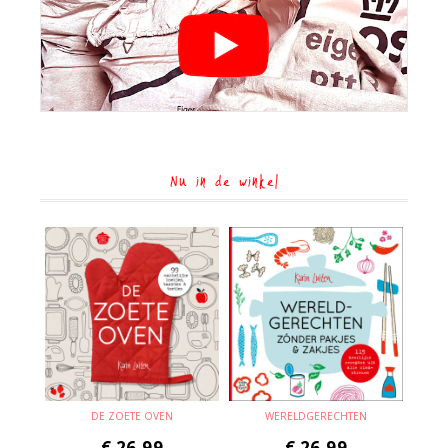
Nu in de winkel
DE ZOETE OVEN
WERELDGERECHTEN
€
26,99
€
26,99