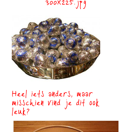
300×225.jpg
Heel iets anders, maar
misschien vind je dit ook
leuk?