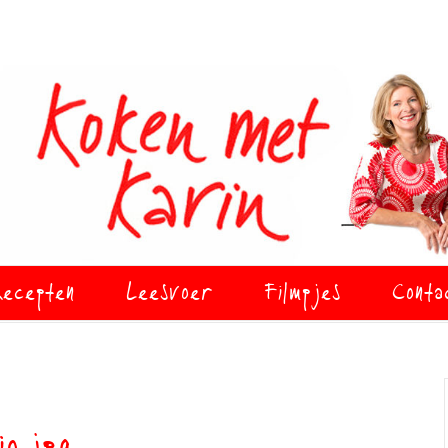
ecepten
Leesvoer
Filmpjes
Conta