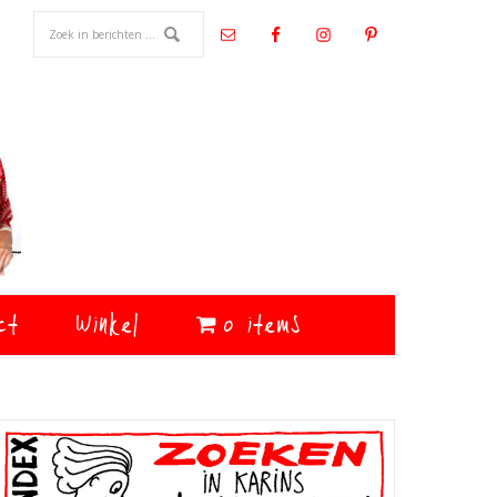
ct
Winkel
0 items
Primaire
Sidebar