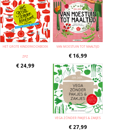
HET GROTE KINDERKOOKBOEK
VAN MOESTUIN TOT MAALTIJD
€
16,99
ZPZ
€
24,99
VEGA ZÓNDER PAKJES & ZAKJES
€
27,99