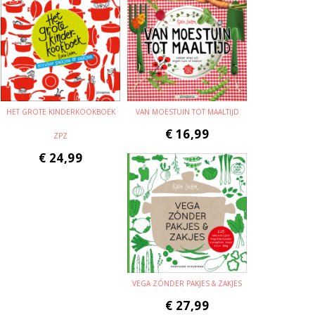
HET GROTE KINDERKOOKBOEK
VAN MOESTUIN TOT MAALTIJD
€
16,99
ZPZ
€
24,99
VEGA ZÓNDER PAKJES & ZAKJES
€
27,99