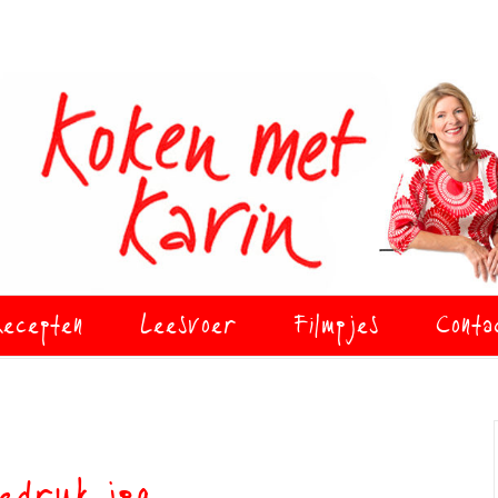
ecepten
Leesvoer
Filmpjes
Conta