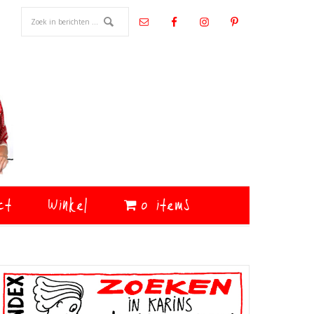
ct
Winkel
0 items
Primaire
Sidebar