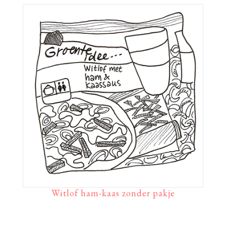
Witlof ham-kaas zonder pakje