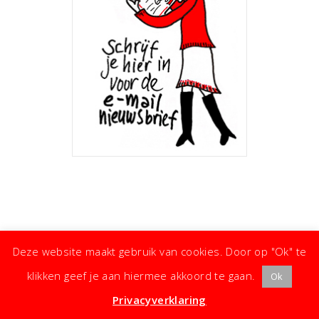
Deze website maakt gebruik van cookies. Door op "Ok" te
klikken geef je aan hiermee akkoord te gaan.
Ok
· ©
Copyright
·
Koken met Karin
· Kleine moeite, groot effect ·
Privacyverklaring
·
Privacyverklaring