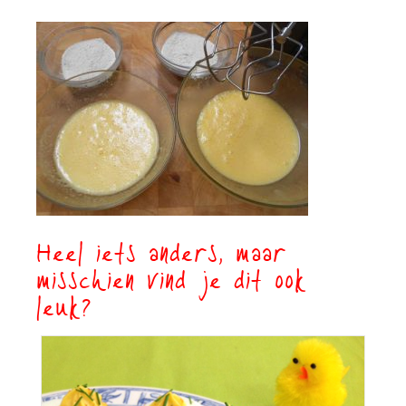
Heel iets anders, maar
misschien vind je dit ook
leuk?