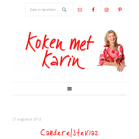
27 augustus 2012
Canderelstevia2