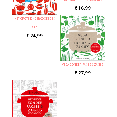
€
16,99
HET GROTE KINDERKOOKBOEK
ZPZ
€
24,99
VEGA ZÓNDER PAKJES & ZAKJES
€
27,99