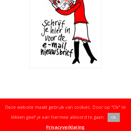
Deze website maakt gebruik van cookies. Door op "Ok" te
klikken geef je aan hiermee akkoord te gaan.
Ok
· ©
Copyright
·
Koken met Karin
· Kleine moeite, groot effect ·
Privacyverklaring
·
Privacyverklaring