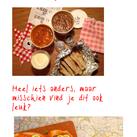
Heel iets anders, maar
misschien vind je dit ook
leuk?