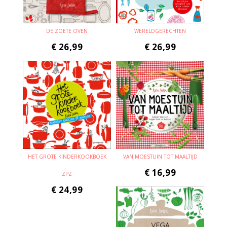
DE ZOETE OVEN
WERELDGERECHTEN
€
26,99
€
26,99
HET GROTE KINDERKOOKBOEK
VAN MOESTUIN TOT MAALTIJD
€
16,99
ZPZ
€
24,99