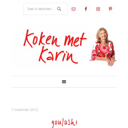
7 november 2012
goulash1