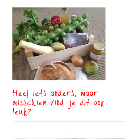
Heel iets anders, maar
misschien vind je dit ook
leuk?