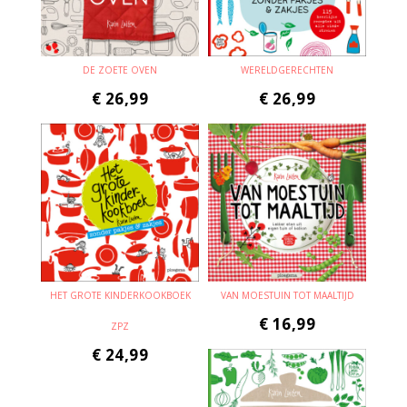
DE ZOETE OVEN
WERELDGERECHTEN
€
26,99
€
26,99
HET GROTE KINDERKOOKBOEK
VAN MOESTUIN TOT MAALTIJD
€
16,99
ZPZ
€
24,99