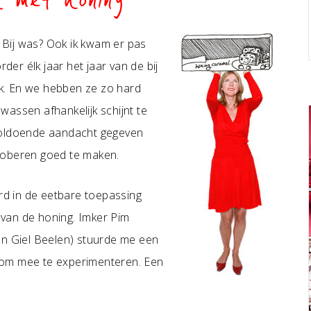
k met honing
e Bij was? Ook ik kwam er pas
der élk jaar het jaar van de bij
ijk. En we hebben ze zo hard
assen afhankelijk schijnt te
l voldoende aandacht gegeven
 proberen goed te maken.
erd in de eetbare toepassing
r van de honing. Imker Pim
en Giel Beelen) stuurde me een
 om mee te experimenteren. Een