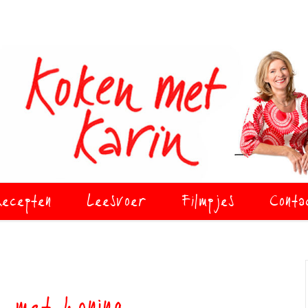
ecepten
Leesvoer
Filmpjes
Conta