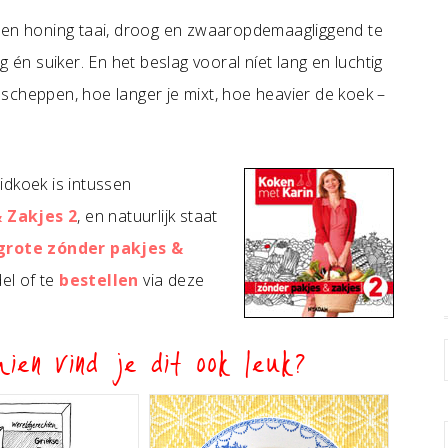
leen honing taai, droog en zwaaropdemaagliggend te
 én suiker. En het beslag vooral níet lang en luchtig
scheppen, hoe langer je mixt, hoe heavier de koek –
idkoek is intussen
 Zakjes 2
, en natuurlijk staat
grote zónder pakjes &
del of te
bestellen
via deze
ien vind je dit ook leuk?