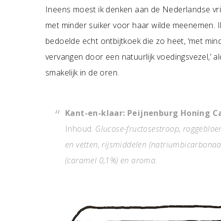
Ineens moest ik denken aan de Nederlandse vrien
met minder suiker voor haar wilde meenemen. I
bedoelde echt ontbijtkoek die zo heet, ‘met minde
vervangen door een natuurlijk voedingsvezel,’ ald
smakelijk in de oren.
Kant-en-klaar: Peijnenburg Honing 
Inhoud:
Glucose-fructosestroop, roggebloem
en vetten, rijsmiddelen (natriumbicarbonaat
(caramel 0,1%) en aroma.