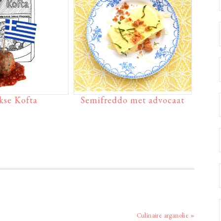
kse Kofta
Semifreddo met advocaat
Volgend
Culinaire arganolie »