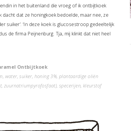
din in het buitenland die vroeg of ik ontbijtkoek
k dacht dat ze honingkoek bedoelde, maar nee, ze
r suiker’. ‘In deze koek is glucosestroop gedeeltelijk
us de firma Peijnenburg. Tja, mij klinkt dat niet heel
Caramel Ontbijtkoek
, water, suiker, honing 3%, plantaardige oliën
, zuurnatriumpyrofosfaat), specerijen, kleurstof