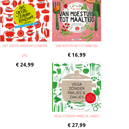
HET GROTE KINDERKOOKBOEK
VAN MOESTUIN TOT MAALTIJD
€
16,99
ZPZ
€
24,99
VEGA ZÓNDER PAKJES & ZAKJES
€
27,99