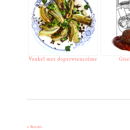
Venkel met doperwtencrème
Grie
Vorig
« Biscotti