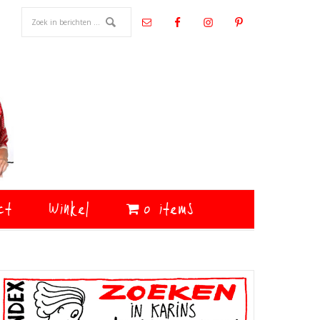
ct
Winkel
0 items
Primaire
Sidebar