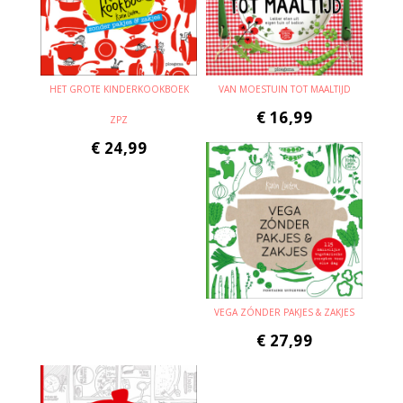
HET GROTE KINDERKOOKBOEK
VAN MOESTUIN TOT MAALTIJD
€
16,99
ZPZ
€
24,99
VEGA ZÓNDER PAKJES & ZAKJES
€
27,99