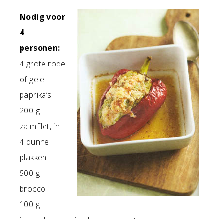
Nodig voor
4
personen:
4 grote rode
of gele
paprika’s
200 g
zalmfilet, in
4 dunne
plakken
500 g
broccoli
100 g