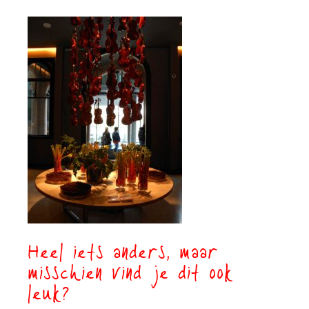
Heel iets anders, maar
misschien vind je dit ook
leuk?