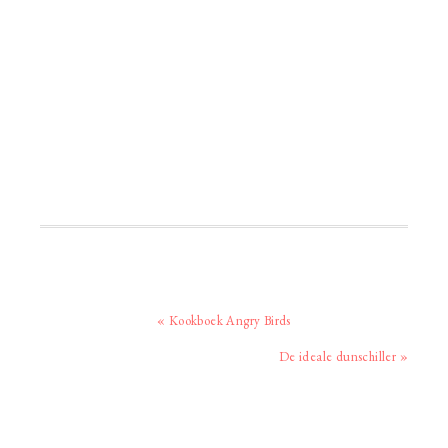
Vorig
« Kookboek Angry Birds
bericht:
Volgend
De ideale dunschiller »
bericht: