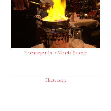
Restaurant In ‘t Vierde Baarsje
Chateautje