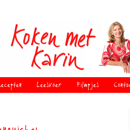
ecepten
Leesvoer
Filmpjes
Conta