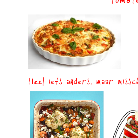
tomat
Heel iets anders, maar missch