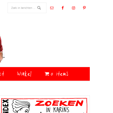
ct
Winkel
0 items
Primaire
Sidebar