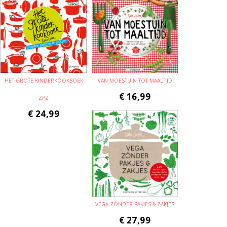
HET GROTE KINDERKOOKBOEK
VAN MOESTUIN TOT MAALTIJD
€
16,99
ZPZ
€
24,99
VEGA ZÓNDER PAKJES & ZAKJES
€
27,99