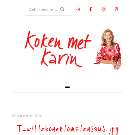
23 september 2016
T-wittebonentomatensaus.jpg