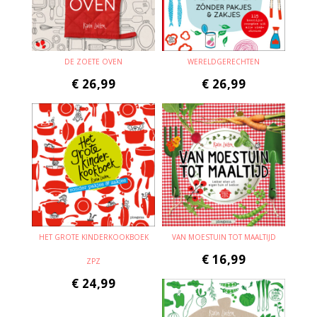
DE ZOETE OVEN
WERELDGERECHTEN
€
26,99
€
26,99
HET GROTE KINDERKOOKBOEK
VAN MOESTUIN TOT MAALTIJD
€
16,99
ZPZ
€
24,99