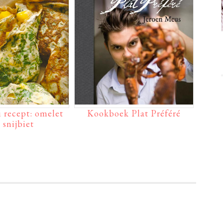
 recept: omelet
Kookboek Plat Préféré
 snijbiet