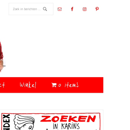
ct
Winkel
0 items
Primaire
Sidebar