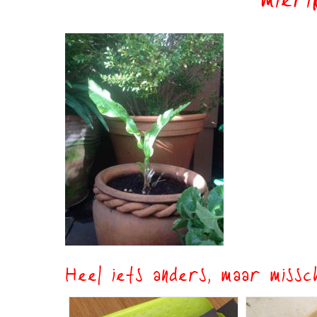
mieri
Heel iets anders, maar missch