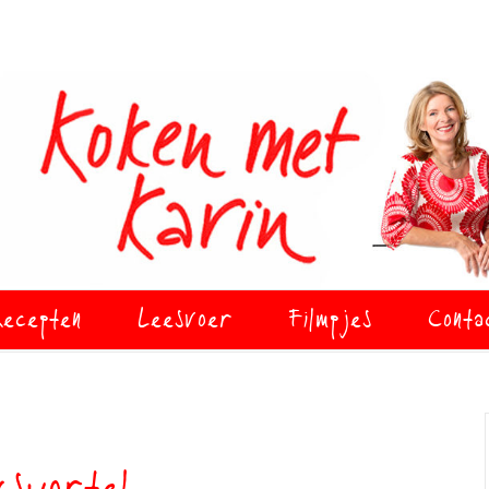
ecepten
Leesvoer
Filmpjes
Conta