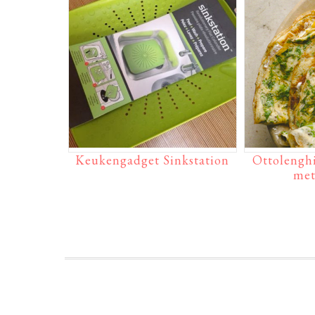
Keukengadget Sinkstation
Ottolenghi
met