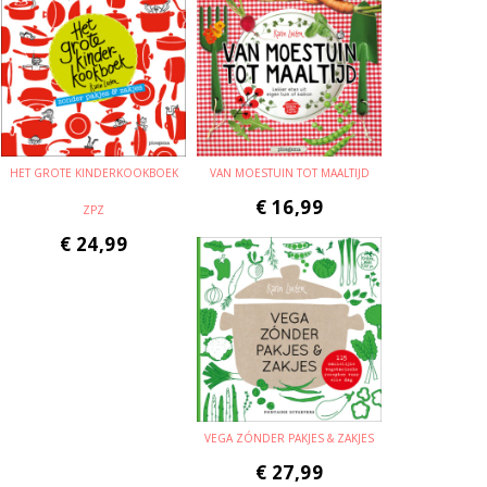
HET GROTE KINDERKOOKBOEK
VAN MOESTUIN TOT MAALTIJD
€
16,99
ZPZ
€
24,99
VEGA ZÓNDER PAKJES & ZAKJES
€
27,99