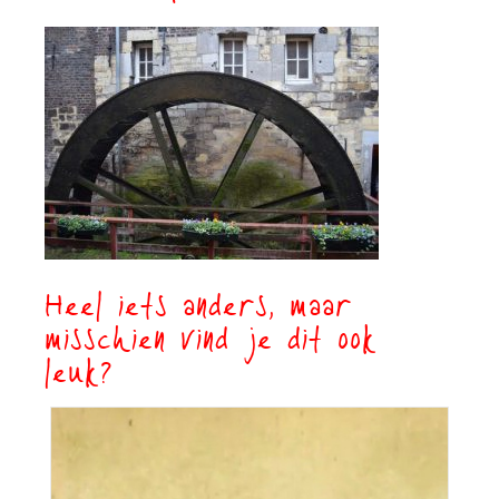
Heel iets anders, maar
misschien vind je dit ook
leuk?