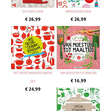
DE ZOETE OVEN
WERELDGERECHTEN
€
26,99
€
26,99
HET GROTE KINDERKOOKBOEK
VAN MOESTUIN TOT MAALTIJD
€
16,99
ZPZ
€
24,99