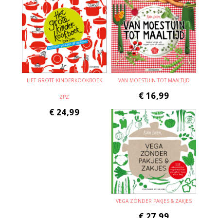
HET GROTE KINDERKOOKBOEK
VAN MOESTUIN TOT MAALTIJD
€
16,99
ZPZ
€
24,99
VEGA ZÓNDER PAKJES & ZAKJES
€
27,99