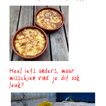
Heel iets anders, maar
misschien vind je dit ook
leuk?