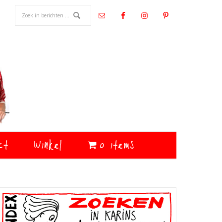
ct
Winkel
0 items
Primaire
Sidebar