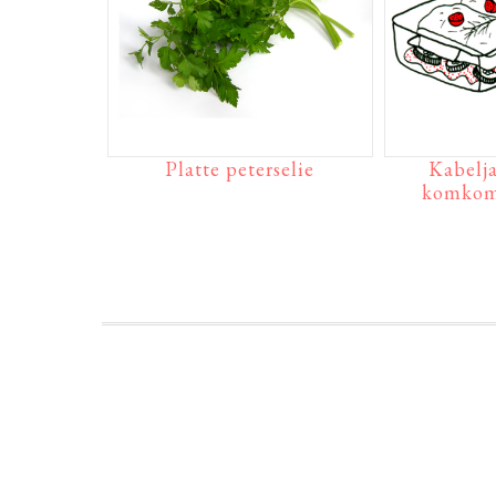
Platte peterselie
Kabelj
komkomm