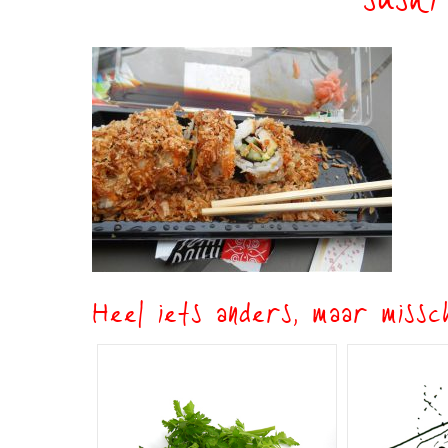
sushi
Heel iets anders, maar missch