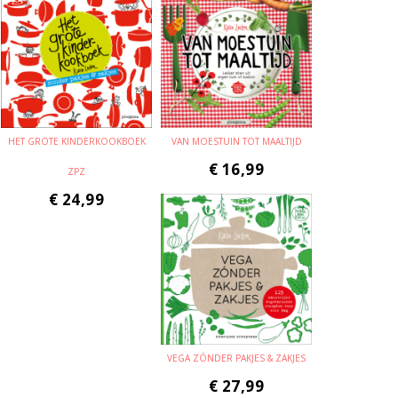
HET GROTE KINDERKOOKBOEK
VAN MOESTUIN TOT MAALTIJD
€
16,99
ZPZ
€
24,99
VEGA ZÓNDER PAKJES & ZAKJES
€
27,99