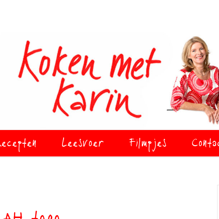
ecepten
Leesvoer
Filmpjes
Conta