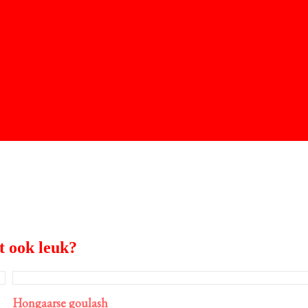
t ook leuk?
Hongaarse goulash