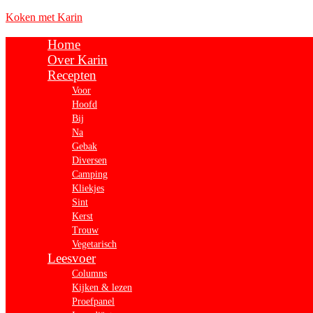
Koken met Karin
Home
Over Karin
Recepten
Voor
Hoofd
Bij
Na
Gebak
Diversen
Camping
Kliekjes
Sint
Kerst
Trouw
Vegetarisch
Leesvoer
Columns
Kijken & lezen
Proefpanel