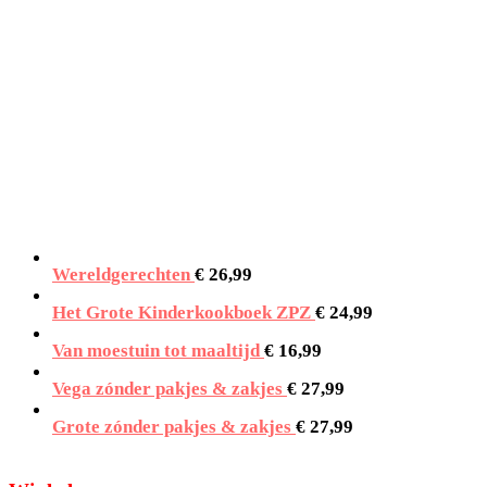
Wereldgerechten
€
26,99
Het Grote Kinderkookboek ZPZ
€
24,99
Van moestuin tot maaltijd
€
16,99
Vega zónder pakjes & zakjes
€
27,99
Grote zónder pakjes & zakjes
€
27,99