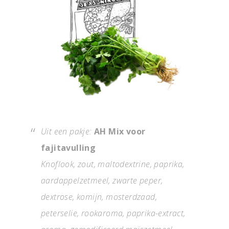
Uit een pakje:
AH Mix voor
fajitavulling
Knoflook, zout, maltodextrine, paprika,
aardappelzetmeel, zwarte peper,
dextrose, komijn, mosterdzaad,
peterselie, rookaroma, paprika-extract,