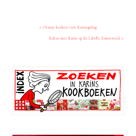
Vorig
« Oranje koeken voor Koningsdag
bericht:
Volgend
Koken met Karin op de Libelle Zomerweek »
bericht:
Primaire
Sidebar