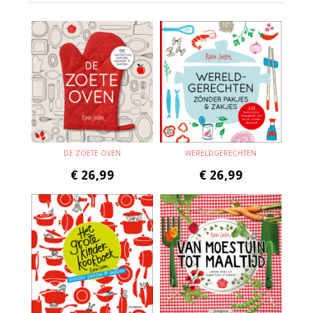
DE ZOETE OVEN
WERELDGERECHTEN
€
26,99
€
26,99