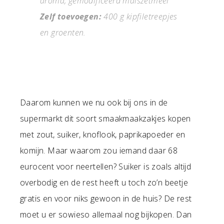
aroma, gemodificeerd maïszetmeel
Zelf toevoegen:
400 g kipfiletreepjes
en groenten.
Daarom kunnen we nu ook bij ons in de
supermarkt dit soort smaakmaakzakjes kopen
met zout, suiker, knoflook, paprikapoeder en
komijn. Maar waarom zou iemand daar 68
eurocent voor neertellen? Suiker is zoals altijd
overbodig en de rest heeft u toch zo’n beetje
gratis en voor niks gewoon in de huis? De rest
moet u er sowieso allemaal nog bijkopen. Dan