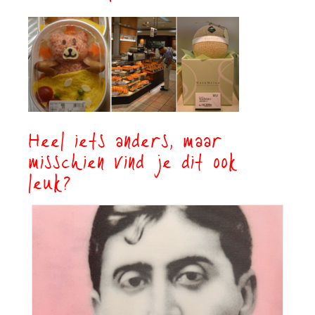
Heel iets anders, maar
misschien vind je dit ook
leuk?