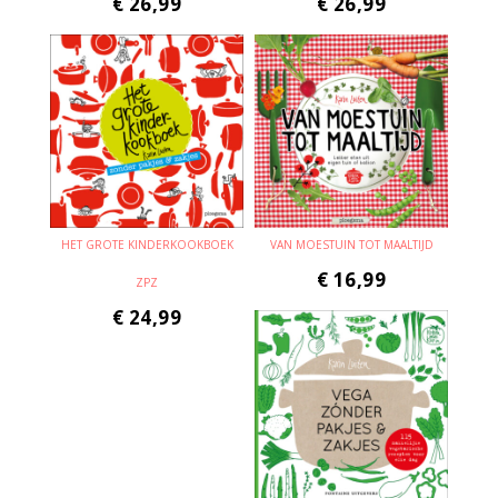
€
26,99
€
26,99
HET GROTE KINDERKOOKBOEK
VAN MOESTUIN TOT MAALTIJD
€
16,99
ZPZ
€
24,99