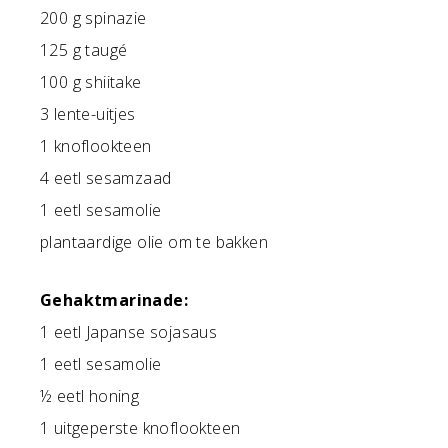
200 g spinazie
125 g taugé
100 g shiitake
3 lente-uitjes
1 knoflookteen
4 eetl sesamzaad
1 eetl sesamolie
plantaardige olie om te bakken
Gehaktmarinade:
1 eetl Japanse sojasaus
1 eetl sesamolie
½ eetl honing
1 uitgeperste knoflookteen