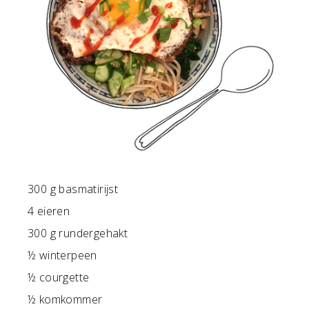
300 g basmatirijst
4 eieren
300 g rundergehakt
½ winterpeen
½ courgette
½ komkommer