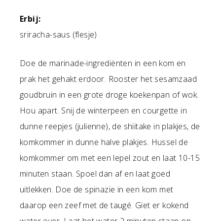
Erbij:
sriracha-saus (flesje)
Doe de marinade-ingrediënten in een kom en
prak het gehakt erdoor. Rooster het sesamzaad
goudbruin in een grote droge koekenpan of wok.
Hou apart. Snij de winterpeen en courgette in
dunne reepjes (julienne), de shiitake in plakjes, de
komkommer in dunne halve plakjes. Hussel de
komkommer om met een lepel zout en laat 10-15
minuten staan. Spoel dan af en laat goed
uitlekken. Doe de spinazie in een kom met
daarop een zeef met de taugé. Giet er kokend
water over. Laat het water 2 minuten staan op