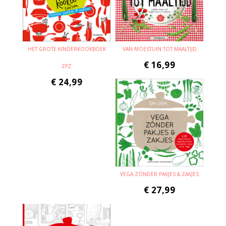
HET GROTE KINDERKOOKBOEK
VAN MOESTUIN TOT MAALTIJD
€
16,99
ZPZ
€
24,99
VEGA ZÓNDER PAKJES & ZAKJES
€
27,99