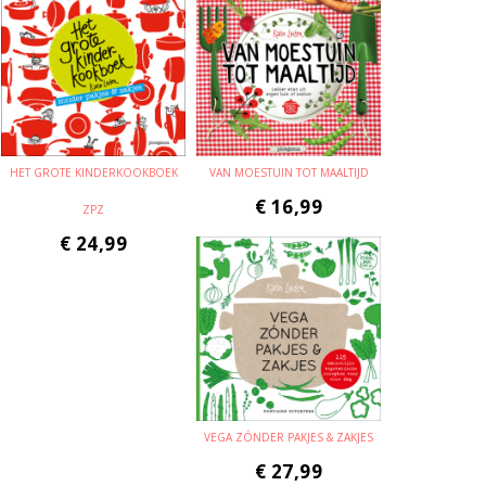
HET GROTE KINDERKOOKBOEK
VAN MOESTUIN TOT MAALTIJD
€
16,99
ZPZ
€
24,99
VEGA ZÓNDER PAKJES & ZAKJES
€
27,99