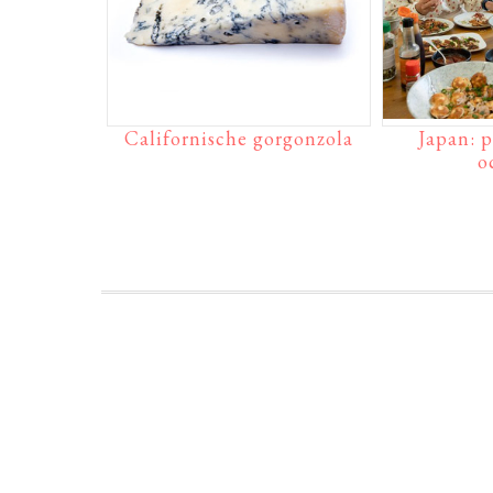
Californische gorgonzola
Japan: p
o