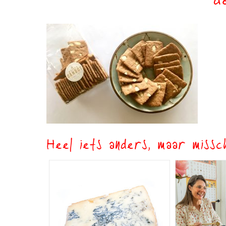
d
Heel iets anders, maar missch