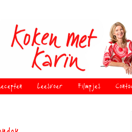
ecepten
Leesvoer
Filmpjes
Conta