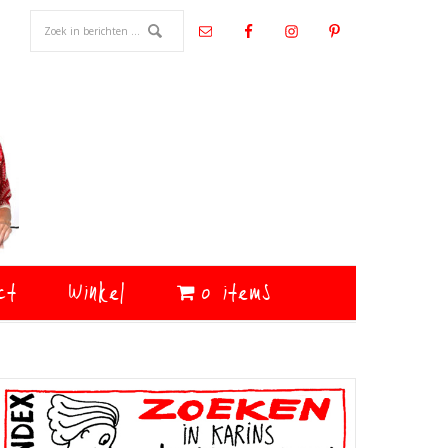
ct
Winkel
0 items
Primaire
Sidebar