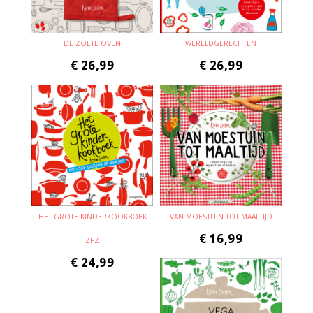
DE ZOETE OVEN
WERELDGERECHTEN
€
26,99
€
26,99
HET GROTE KINDERKOOKBOEK
VAN MOESTUIN TOT MAALTIJD
€
16,99
ZPZ
€
24,99