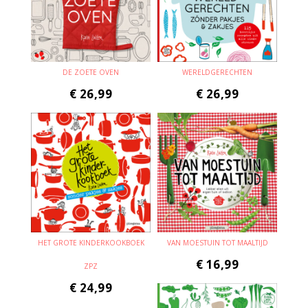
DE ZOETE OVEN
WERELDGERECHTEN
€
26,99
€
26,99
HET GROTE KINDERKOOKBOEK
VAN MOESTUIN TOT MAALTIJD
€
16,99
ZPZ
€
24,99