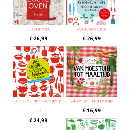
DE ZOETE OVEN
WERELDGERECHTEN
€
26,99
€
26,99
HET GROTE KINDERKOOKBOEK
VAN MOESTUIN TOT MAALTIJD
€
16,99
ZPZ
€
24,99