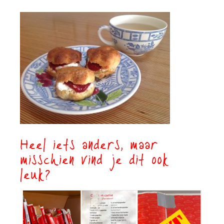
Heel iets anders, maar
misschien vind je dit ook
leuk?