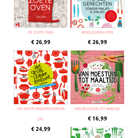
DE ZOETE OVEN
WERELDGERECHTEN
€
26,99
€
26,99
HET GROTE KINDERKOOKBOEK
VAN MOESTUIN TOT MAALTIJD
€
16,99
ZPZ
€
24,99