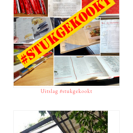
Uitslag #stukgekookt