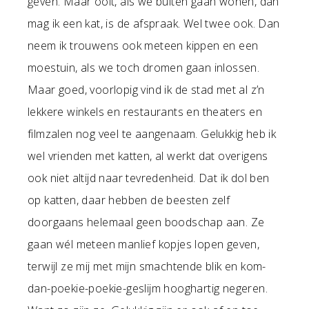
geven. Maar ooit, als we buiten gaan wonen, dan
mag ik een kat, is de afspraak. Wel twee ook. Dan
neem ik trouwens ook meteen kippen en een
moestuin, als we toch dromen gaan inlossen.
Maar goed, voorlopig vind ik de stad met al z’n
lekkere winkels en restaurants en theaters en
filmzalen nog veel te aangenaam. Gelukkig heb ik
wel vrienden met katten, al werkt dat overigens
ook niet altijd naar tevredenheid. Dat ik dol ben
op katten, daar hebben de beesten zelf
doorgaans helemaal geen boodschap aan. Ze
gaan wél meteen manlief kopjes lopen geven,
terwijl ze mij met mijn smachtende blik en kom-
dan-poekie-poekie-geslijm hooghartig negeren.