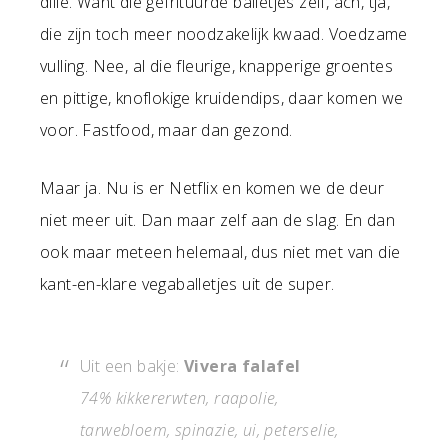
dille. Want die gefrituurde balletjes zelf, ach, tja,
die zijn toch meer noodzakelijk kwaad. Voedzame
vulling. Nee, al die fleurige, knapperige groentes
en pittige, knoflokige kruidendips, daar komen we
voor. Fastfood, maar dan gezond.
Maar ja. Nu is er Netflix en komen we de deur
niet meer uit. Dan maar zelf aan de slag. En dan
ook maar meteen helemaal, dus niet met van die
kant-en-klare vegaballetjes uit de super.
Uit een bakje:
Vivera falafel
74% kikkererwten, raapolie,
tarwebloem, spinazie, ui, peterselie,