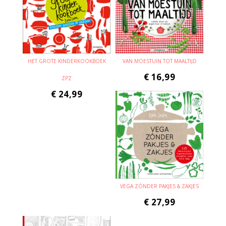
HET GROTE KINDERKOOKBOEK
VAN MOESTUIN TOT MAALTIJD
€
16,99
ZPZ
€
24,99
VEGA ZÓNDER PAKJES & ZAKJES
€
27,99