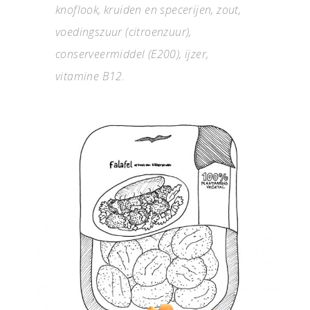
knoflook, kruiden en specerijen, zout,
voedingszuur (citroenzuur),
conserveermiddel (E200), ijzer,
vitamine B12.