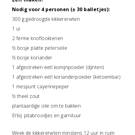
Nodig voor 4 personen (± 30 balletjes):
300 g gedroogde kikkererwten
1 ui
2 ferme knoflooktenen
½ bosje platte peterselie
½ bosje koriander
1 afgestreken eetl komijnpoeder (djinten)
1 afgestreken eetl korianderpoeder (ketoembar)
1 mespunt cayennepeper
½ theel zout
plantaardige olie om te bakken
Erbij: pitabroodjes en garnituur
Week de kikkererwten minstens 12 uur in ruim