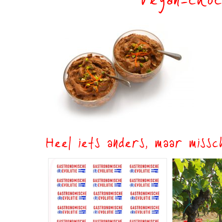
vegan-choc
Heel iets anders, maar missch