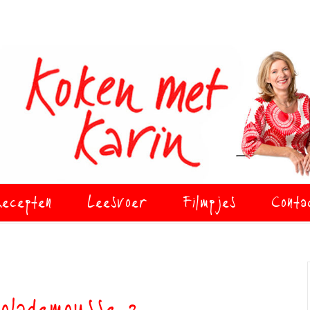
ecepten
Leesvoer
Filmpjes
Conta