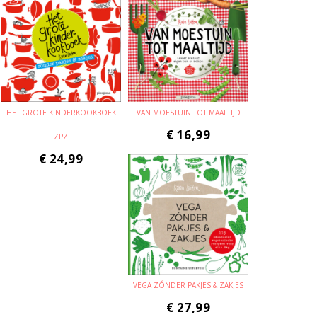
HET GROTE KINDERKOOKBOEK
VAN MOESTUIN TOT MAALTIJD
€
16,99
ZPZ
€
24,99
VEGA ZÓNDER PAKJES & ZAKJES
€
27,99