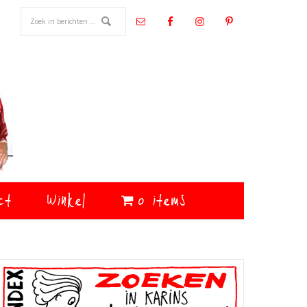
ct
Winkel
0 items
Primaire
Sidebar