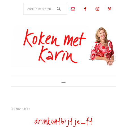
13 mei 2019
drinkontbijtje_ft